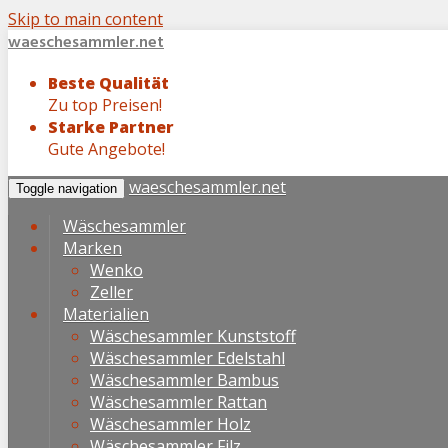
Skip to main content
waeschesammler.net
Beste Qualität
Zu top Preisen!
Starke Partner
Gute Angebote!
waeschesammler.net
Toggle navigation
Wäschesammler
Marken
Wenko
Zeller
Materialien
Wäschesammler Kunststoff
Wäschesammler Edelstahl
Wäschesammler Bambus
Wäschesammler Rattan
Wäschesammler Holz
Wäschesammler Filz