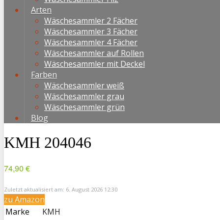
Arten
Wäschesammler 2 Fächer
Wäschesammler 3 Fächer
Wäschesammler 4 Fächer
Wäschesammler auf Rollen
Wäschesammler mit Deckel
Farben
Wäschesammler weiß
Wäschesammler grau
Wäschesammler grün
Blog
KMH 204046
74,90 €
Zuletzt aktualisiert am: 6. August 2026 12:30
zu Amazon
Marke
KMH