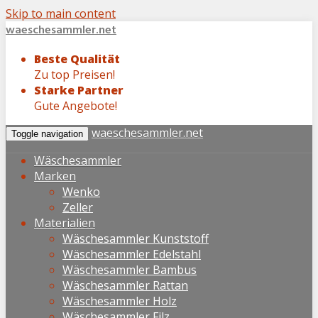
Skip to main content
waeschesammler.net
Beste Qualität
Zu top Preisen!
Starke Partner
Gute Angebote!
waeschesammler.net
Toggle navigation
Wäschesammler
Marken
Wenko
Zeller
Materialien
Wäschesammler Kunststoff
Wäschesammler Edelstahl
Wäschesammler Bambus
Wäschesammler Rattan
Wäschesammler Holz
Wäschesammler Filz