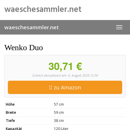
Skip
waeschesammler.net
to
main
content
waeschesammler.net
Toggl
navig
Wenko Duo
30,71 €
Zuletzt aktualisiert am: 6. August 2026 12:30
zu Amazon
Höhe
57 cm
Breite
59 cm
Tiefe
38 cm
Kapazität
120 Liter