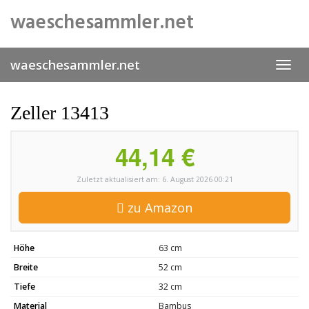
Skip
waeschesammler.net
to
main
content
waeschesammler.net
Toggl
navig
Zeller 13413
44,14 €
Zuletzt aktualisiert am: 6. August 2026 00:21
zu Amazon
Höhe
63 cm
Breite
52 cm
Tiefe
32 cm
Material
Bambus